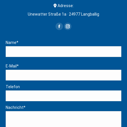
Adresse:
Unewatter Straße 1a · 24977 Langballig
Finden Sie uns auf:
Facebook
Instagram
page
page
Name*
opens
opens
in
in
new
new
E-Mail*
window
window
Telefon
Nachricht*