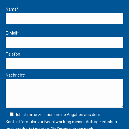
page
page
Name*
opens
opens
in
in
new
new
E-Mail*
window
window
Telefon
Nachricht*
Ich stimme zu, dass meine Angaben aus dem
Kontaktformular zur Beantwortung meiner Anfrage erhoben