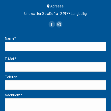
Adresse:
Unewatter Straße 1a · 24977 Langballig
Finden Sie uns auf:
Facebook
Instagram
page
page
Name*
opens
opens
in
in
new
new
E-Mail*
window
window
Telefon
Nachricht*