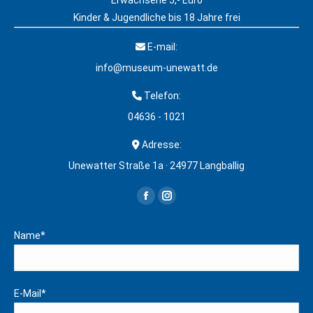
Erwachsene 5,- Euro
Kinder & Jugendliche bis 18 Jahre frei
E-mail:
info@museum-unewatt.de
Telefon:
04636 - 1021
Adresse:
Unewatter Straße 1a · 24977 Langballig
Finden Sie uns auf:
Facebook
Instagram
page
page
Name*
opens
opens
in
in
new
new
E-Mail*
window
window