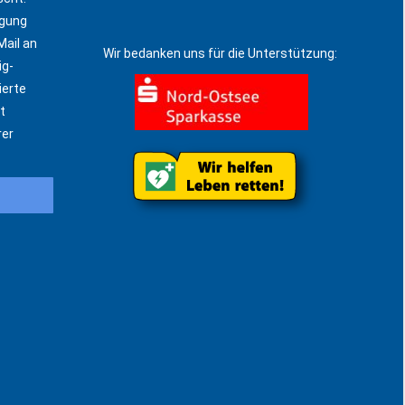
igung
Mail an
Wir bedanken uns für die Unterstützung:
ig-
ierte
t
rer