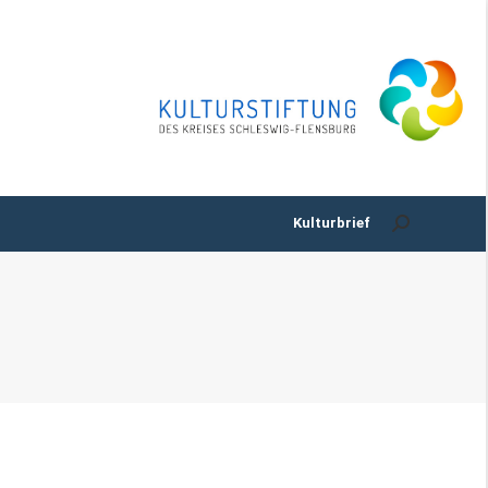
Kulturbrief
e & Service
Search:
Kulturbrief
Search: