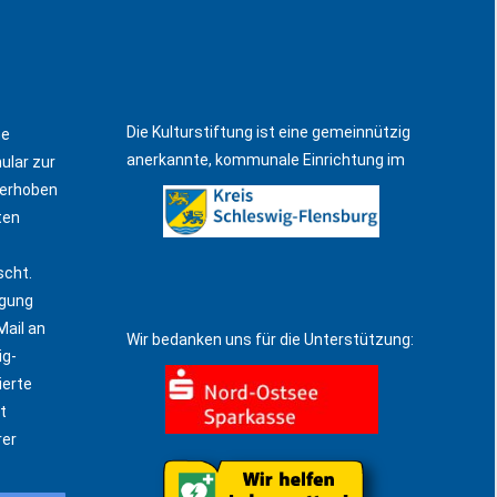
Die Kulturstiftung ist eine gemeinnützig
ne
anerkannte, kommunale Einrichtung im
ular zur
 erhoben
ten
scht.
igung
Mail an
Wir bedanken uns für die Unterstützung:
ig-
ierte
t
rer