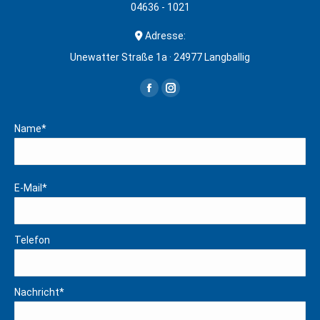
04636 - 1021
Adresse:
Unewatter Straße 1a · 24977 Langballig
Finden Sie uns auf:
Facebook
Instagram
page
page
Name*
opens
opens
in
in
new
new
E-Mail*
window
window
Telefon
Nachricht*