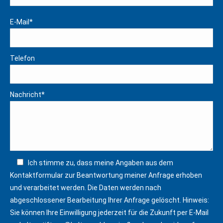
new
new
E-Mail*
window
window
Telefon
Nachricht*
Ich stimme zu, dass meine Angaben aus dem
Kontaktformular zur Beantwortung meiner Anfrage erhoben
und verarbeitet werden. Die Daten werden nach
abgeschlossener Bearbeitung Ihrer Anfrage gelöscht. Hinweis:
Sie können Ihre Einwilligung jederzeit für die Zukunft per E-Mail