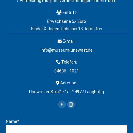
/ Anmeldung möglich. Veranstaltungen finden statt.
Eintritt:
Erwachsene 5,- Euro
Kinder & Jugendliche bis 18 Jahre frei
E-mail:
info@museum-unewatt.de
Telefon:
04636 - 1021
Adresse:
Unewatter Straße 1a · 24977 Langballig
Finden Sie uns auf:
Facebook
Instagram
page
page
Name*
opens
opens
in
in