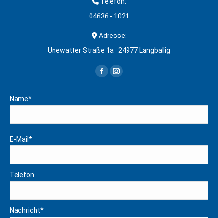
Telefon:
04636 - 1021
Adresse:
Unewatter Straße 1a · 24977 Langballig
Finden Sie uns auf:
Facebook
Instagram
page
page
Name*
opens
opens
in
in
new
new
E-Mail*
window
window
Telefon
Nachricht*