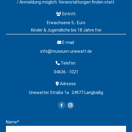
/ Anmeldung möglich. Veranstaltungen finden statt.
Eintritt:
Erwachsene 5,- Euro
Kinder & Jugendliche bis 18 Jahre frei
E-mail:
info@museum-unewatt.de
Telefon:
04636 - 1021
Adresse:
Unewatter Straße 1a · 24977 Langballig
Finden Sie uns auf:
Facebook
Instagram
page
page
Name*
opens
opens
in
in